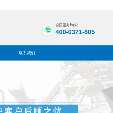
全国服务热线：
400-0371-805
联系我们