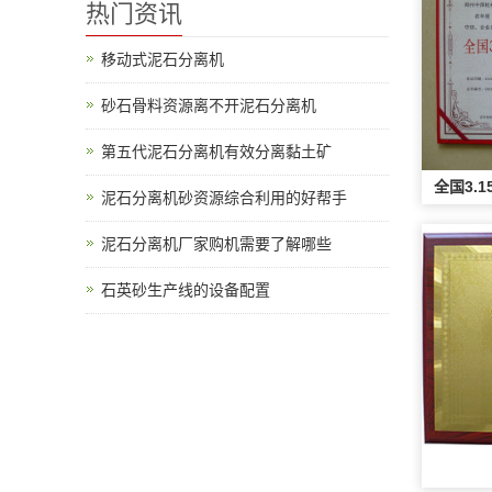
热门资讯
移动式泥石分离机
砂石骨料资源离不开泥石分离机
第五代泥石分离机有效分离黏土矿
全国3.
泥石分离机砂资源综合利用的好帮手
泥石分离机厂家购机需要了解哪些
石英砂生产线的设备配置