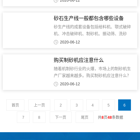
2020-06-12
杂质，破坏砂子的水汽层，便于脱水，起到
有效的洗砂、清砂作用。洗砂机不仅能保证
砂石生产线一般都包含哪些设备
机制砂达到建筑用砂，而且增加了洗涤量，
降低了制砂成...
砂生产线的成套设备包括给料机、颚式破碎
机、冲击破碎机、制砂机、振动筛、洗砂
机、输送机等，这些设备的优点和特点如
2020-06-12
下：1、颚式破碎机：初碎采用颚式破碎机，
衬板采用高耐磨材料，不仅降低了维修成
购买制砂机应注意什么
本，而且扩大了物料搬运范围，设备故障率
低，运行稳定可靠...
随着机制砂行业的火爆，市场上的制砂机生
产厂家越来越多。购买制砂机应注意什么？
随着制砂机厂家的增多，可供我们选择的制
2020-06-12
砂机种类和型号不计其数。如何从大量的设
备中选择适合自己需要的设备？首先，确定
制砂原料是否为卵石、青石、石灰石、建筑
首页
上一页
2
3
4
5
6
垃圾等石料。...
7
8
下一页
尾页
共
8
页
48
条数据