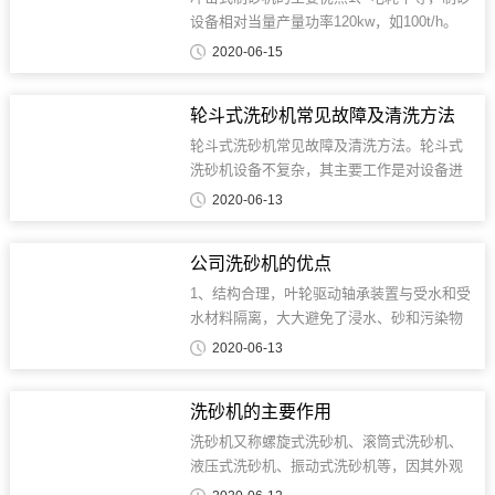
设备相对当量产量功率120kw，如100t/h。
2、高产量、相对等功率100kW的制砂设备产
2020-06-15
量为55-100t。3、石灰石等易损件的使用寿命
约为1-2个月。4、产品的形状中等。与同类
轮斗式洗砂机常见故障及清洗方法
产品相比，砂形中等...
轮斗式洗砂机常见故障及清洗方法。轮斗式
洗砂机设备不复杂，其主要工作是对设备进
行保护和维护。1、运行中冲砂量减少或漏砂
2020-06-13
造成这种情况的原因通常是固定砂网的螺栓
松动或砂网损坏。及时拧紧连接螺栓，检查
公司洗砂机的优点
砂网是否磨损，更换损坏的砂网，保证设备
正常运行。...
1、结构合理，叶轮驱动轴承装置与受水和受
水材料隔离，大大避免了浸水、砂和污染物
对轴承的损坏；2、无污染，清洁度高。3、
2020-06-13
中、细砂、石粉损失小，冲制的建筑用砂级
配、细度模数均符合国家“建筑用砂”、“建筑
洗砂机的主要作用
用卵石”标准；4、节约水资源；5、这台机
器...
洗砂机又称螺旋式洗砂机、滚筒式洗砂机、
液压式洗砂机、振动式洗砂机等，因其外观
和原理不同。本实用新型能去除砂子表面的