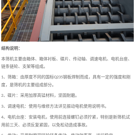
结构说明：
本筛机主要由箱
体
、
箱体衬板
、
碟片
、
传动轴、调速
电机、电机台座、
链条链轮
、支架等组成。
、筛箱：由厚度不同的
国标
钢板焊制而成，具有一定的强度和刚
1
Q235
度，是筛机的主要组成部分。
、
碟片
：
采用加厚高锰材料，坚固耐磨
。
2
、
调速
电机：使用与维修方法详见振动电机使用说明书。
3
、电机台座：安装电机，使用前连接螺钉必须拧紧，特别是新筛机试
4
用前三天、必须反复紧固，以免松动造成事故。