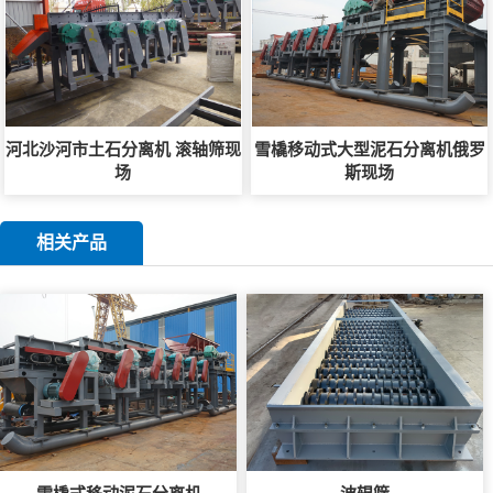
河北沙河市土石分离机 滚轴筛现
雪橇移动式大型泥石分离机俄罗
场
斯现场
相关产品