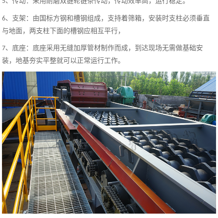
、
传动
：
采用耐磨双链轮链条传动，传动效率高，运行稳定
。
5
、支架：由
国标方钢和
槽钢组成，支持着筛箱，安装时支柱必须垂直
6
与地面，两支柱下面的槽钢应相互平行
，
、底座：底座采用无缝加厚管材制作而成，到达现场无需做基础安
7
装，地基夯实平整就可以正常运行工作。