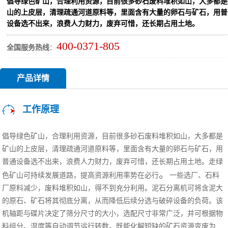
倡导绿色矿山，合理利用资源，目前很多砂石废料堆积如山，大多都是
山的上皮层，清理疏通河道原料等，里面含有大量的卵石与矿石，用普
设备选不出来，浪费人力财力，废弃可惜，还长期占用土地。
400-0371-805
全国服务热线
：
产品详情
工作原理
倡导绿色矿山，合理利用资源，目前很多砂石废料堆积如山，大多都是
矿山的上皮层，清理疏通河道原料等，里面含有大量的卵石与矿石，用
普通设备选不出来，浪费人力财力，废弃可惜，还长期占用土地。
走绿
。
色矿山可持续发展道路，提高资源利用率势在必行
一些选厂、石料
厂原料减少，废料堆积如山，得不到充分利用。泥石分离机可将含泥大
的原石、矿石将其彻底分离，
从而降低后续分选
与破碎
设备的负荷。
该
机轴距
与
碟片
决定了筛分尺寸的大小，选配尺寸非常广泛，并可根据物
料组分、湿度等自动调节运行转数。
既能化解短缺的矿石资源变废为