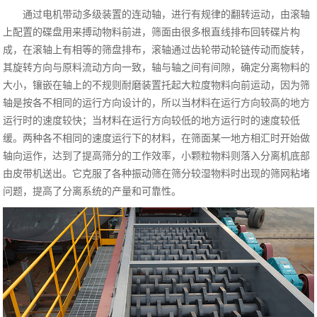
通过电机带动
多级
装置的连动轴，进行有规律的翻转运动，由滚轴
上配置的碟盘用来搏动物料前进，筛面由很多根直线排布回转
碟片
构
成，在滚轴上有相等的筛盘排布，滚轴通过齿轮带动轮链传动而旋转，
其旋转方向与原料流动方向一致，轴与轴之间有间隙，确定分离物料的
大小，镶嵌在轴上的不规则耐磨装置托起大粒度物料向前运动，因为筛
轴是按各不相同的运行方向设计的，所以当材料在运行方向较高的地方
运行时的速度较快；当材料在运行方向较低的地方运行时的速度较低
缓。两种各不相同的速度运行下的材料，在筛面某一地方相汇时开始做
轴向运作，达到了提高筛分的工作效率，小颗粒物料则落入分离机底部
由皮带机送出。它克服了各种振动筛在筛分较湿物料时出现的筛网粘堵
问题，提高了分
离
系统的产量和可靠性。